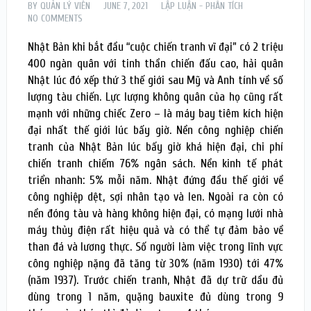
BY
QUẢN LÝ VIÊN
JUNE 7, 2021
LẬP LUẬN - PHÂN TÍCH
NO COMMENTS
Nhật Bản khi bắt đầu “cuộc chiến tranh vĩ đại” có 2 triệu
400 ngàn quân với tinh thần chiến đấu cao, hải quân
Nhật lúc đó xếp thứ 3 thế giới sau Mỹ và Anh tính về số
lượng tàu chiến. Lực lượng không quân của họ cũng rất
mạnh với những chiếc Zero – là máy bay tiêm kích hiện
đại nhất thế giới lúc bấy giờ. Nền công nghiệp chiến
tranh của Nhật Bản lúc bấy giờ khá hiện đại, chi phí
chiến tranh chiếm 76% ngân sách. Nền kinh tế phát
triển nhanh: 5% mỗi năm. Nhật đứng đầu thế giới về
công nghiệp dệt, sợi nhân tạo và len. Ngoài ra còn có
nền đóng tàu và hàng không hiện đại, có mạng lưới nhà
máy thủy điện rất hiệu quả và có thể tự đảm bảo về
than đá và lương thực. Số người làm việc trong lĩnh vực
công nghiệp nặng đã tăng từ 30% (năm 1930) tới 47%
(năm 1937). Trước chiến tranh, Nhật đã dự trữ dầu đủ
dùng trong 1 năm, quặng bauxite đủ dùng trong 9