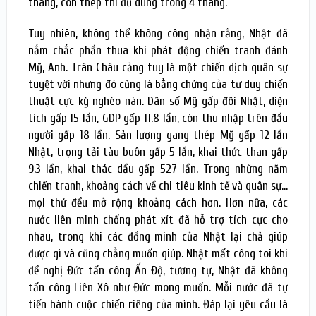
tháng, còn thép thì đủ dùng trong 4 tháng.
Tuy nhiên, không thể không công nhận rằng, Nhật đã
nắm chắc phần thua khi phát động chiến tranh đánh
Mỹ, Anh. Trân Châu cảng tuy là một chiến dịch quân sự
tuyệt vời nhưng đó cũng là bằng chứng của tư duy chiến
thuật cực kỳ nghèo nàn. Dân số Mỹ gấp đôi Nhật, diện
tích gấp 15 lần, GDP gấp 11.8 lần, còn thu nhập trên đầu
người gấp 18 lần. Sản lượng gang thép Mỹ gấp 12 lần
Nhật, trọng tải tàu buôn gấp 5 lần, khai thức than gấp
9.3 lần, khai thác dầu gấp 527 lần. Trong những năm
chiến tranh, khoảng cách về chi tiêu kinh tế và quân sự…
mọi thứ đều mở rộng khoảng cách hơn. Hơn nữa, các
nước liên minh chống phát xít đã hỗ trợ tích cực cho
nhau, trong khi các đồng minh của Nhật lại chả giúp
được gì và cũng chẳng muốn giúp. Nhật mất công toi khi
đề nghị Đức tấn công Ấn Độ, tương tự, Nhật đã không
tấn công Liên Xô như Đức mong muốn. Mỗi nước đã tự
tiến hành cuộc chiến riêng của mình. Đáp lại yêu cầu là