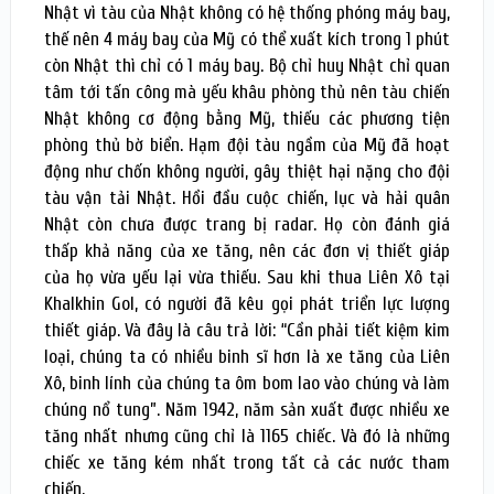
Nhật vì tàu của Nhật không có hệ thống phóng máy bay,
thế nên 4 máy bay của Mỹ có thể xuất kích trong 1 phút
còn Nhật thì chỉ có 1 máy bay. Bộ chỉ huy Nhật chỉ quan
tâm tới tấn công mà yếu khâu phòng thủ nên tàu chiến
Nhật không cơ động bằng Mỹ, thiếu các phương tiện
phòng thủ bờ biển. Hạm đội tàu ngầm của Mỹ đã hoạt
động như chốn không người, gây thiệt hại nặng cho đội
tàu vận tải Nhật. Hồi đầu cuộc chiến, lục và hải quân
Nhật còn chưa được trang bị radar. Họ còn đánh giá
thấp khả năng của xe tăng, nên các đơn vị thiết giáp
của họ vừa yếu lại vừa thiếu. Sau khi thua Liên Xô tại
Khalkhin Gol, có người đã kêu gọi phát triển lực lượng
thiết giáp. Và đây là câu trả lời: “Cần phải tiết kiệm kim
loại, chúng ta có nhiều binh sĩ hơn là xe tăng của Liên
Xô, binh lính của chúng ta ôm bom lao vào chúng và làm
chúng nổ tung”. Năm 1942, năm sản xuất được nhiều xe
tăng nhất nhưng cũng chỉ là 1165 chiếc. Và đó là những
chiếc xe tăng kém nhất trong tất cả các nước tham
chiến.