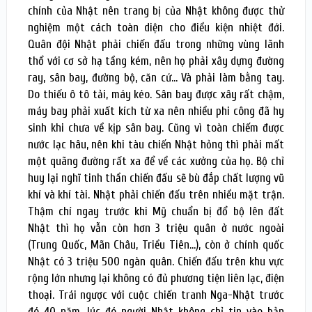
chính của Nhật nên trang bị của Nhật không được thử
nghiệm một cách toàn diện cho điều kiện nhiệt đới.
Quân đội Nhật phải chiến đấu trong những vùng lãnh
thổ với cơ sở hạ tầng kém, nên họ phải xây dựng đường
ray, sân bay, đường bộ, căn cứ… Và phải làm bằng tay.
Do thiếu ô tô tải, máy kéo. Sân bay được xây rất chậm,
máy bay phải xuất kích từ xa nên nhiều phi công đã hy
sinh khi chưa về kịp sân bay. Cũng vì toàn chiếm được
nước lạc hâu, nên khi tàu chiến Nhật hỏng thì phải mất
một quãng đường rất xa để về các xưởng của họ. Bộ chỉ
huy lại nghĩ tinh thần chiến đấu sẽ bù đắp chất lượng vũ
khí và khí tài. Nhật phải chiến đấu trên nhiều mặt trận.
Thậm chí ngay trước khi Mỹ chuẩn bị đổ bộ lên đất
Nhật thì họ vẫn còn hơn 3 triệu quân ở nước ngoài
(Trung Quốc, Mãn Châu, Triều Tiên…), còn ở chính quốc
Nhật có 3 triệu 500 ngàn quân. Chiến đấu trên khu vực
rộng lớn nhưng lại không có đủ phương tiện liên lạc, điện
thoại. Trái ngược với cuộc chiến tranh Nga-Nhật trước
đó 40 năm, lúc đó người Nhật không chỉ tin vào bản