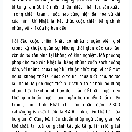
bị tung ra mặt trận nên thiếu nhiều nhân lực sản xuất.
Trong chiến tranh, nước nào cũng hiện đại hóa vũ khí
của mình thì Nhật lại kết thúc cuộc chiến bằng chính
những vũ khí của họ ban đầu.
Hồi đầu cuộc chiến, Nhật có nhiều chuyên viên giỏi
trong kỹ thuật quân sự. Nhưng thời gian đào tạo lâu,
còn đa số tân binh lại không có kinh nghiệm. Mà phương
pháp đào tạo của Nhật lại bằng những cuốn sách hướng
dẫn, với những thuật ngữ kỹ thuật phức tạp, vì thế một
người không thể lái được ô tô khi chưa biết chữ. Ngược
lại, người Mỹ đã được tiếp xúc với ô tô từ nhỏ, họ dùng
những bức tranh minh họa đơn giản để huấn luyện nên
thời gian huấn luyện cũng ngắn hơn nhiều. Cuối chiến
tranh, binh lính Nhật chỉ còn nhận được 2.800
calo/ngày (so với trước là 3.400 calo), nên thể lực của
họ giảm đi đáng kể. Tiêu chuẩn nhập ngũ cũng giảm về
thể chất, trí tuệ; cùng bệnh tật gia tăng. Tính riêng tại