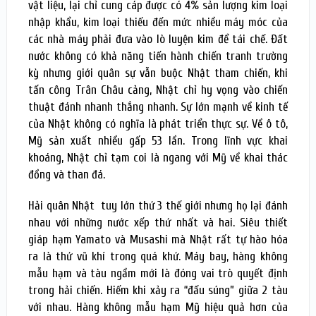
vật liệu, lại chỉ cung cáp được có 4% sản lượng kim loại
nhập khẩu, kim loại thiếu đến mức nhiều máy móc của
các nhà máy phải đưa vào lò luyện kim để tái chế. Đất
nước không có khả năng tiến hành chiến tranh trường
kỳ nhưng giới quân sự vẫn buộc Nhật tham chiến, khi
tấn công Trân Châu cảng, Nhật chỉ hy vọng vào chiến
thuật đánh nhanh thắng nhanh. Sự lớn mạnh về kinh tế
của Nhật không có nghĩa là phát triển thực sự. Về ô tô,
Mỹ sản xuất nhiều gấp 53 lần. Trong lĩnh vực khai
khoáng, Nhật chỉ tạm coi là ngang với Mỹ về khai thác
đồng và than đá.
Hải quân Nhật tuy lớn thứ 3 thế giới nhưng họ lại đánh
nhau với những nước xếp thứ nhất và hai. Siêu thiết
giáp hạm Yamato và Musashi mà Nhật rất tự hào hóa
ra là thứ vũ khí trong quá khứ. Máy bay, hàng không
mẫu hạm và tàu ngầm mới là đóng vai trò quyết định
trong hải chiến. Hiếm khi xảy ra “đấu súng” giữa 2 tàu
với nhau. Hàng không mẫu hạm Mỹ hiệu quả hơn của