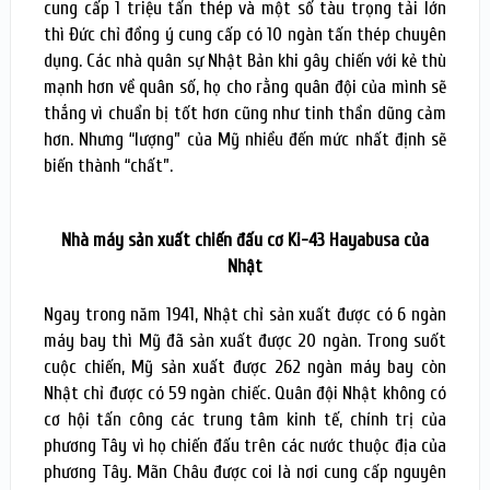
cung cấp 1 triệu tấn thép và một số tàu trọng tải lớn
thì Đức chỉ đồng ý cung cấp có 10 ngàn tấn thép chuyên
dụng. Các nhà quân sự Nhật Bản khi gây chiến với kẻ thù
mạnh hơn về quân số, họ cho rằng quân đội của mình sẽ
thắng vì chuẩn bị tốt hơn cũng như tinh thần dũng cảm
hơn. Nhưng “lượng” của Mỹ nhiều đến mức nhất định sẽ
biến thành “chất”.
Nhà máy sản xuất chiến đấu cơ Ki-43 Hayabusa của
Nhật
Ngay trong năm 1941, Nhật chỉ sản xuất được có 6 ngàn
máy bay thì Mỹ đã sản xuất được 20 ngàn. Trong suốt
cuộc chiến, Mỹ sản xuất được 262 ngàn máy bay còn
Nhật chỉ được có 59 ngàn chiếc. Quân đội Nhật không có
cơ hội tấn công các trung tâm kinh tế, chính trị của
phương Tây vì họ chiến đấu trên các nước thuộc địa của
phương Tây. Mãn Châu được coi là nơi cung cấp nguyên