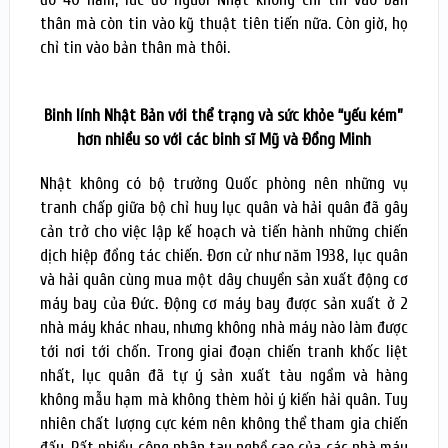
thân mà còn tin vào kỹ thuật tiên tiến nữa. Còn giờ, họ
chỉ tin vào bản thân mà thôi.
Binh lính Nhật Bản với thể trạng và sức khỏe “yếu kém”
hơn nhiều so với các binh sĩ Mỹ và Đồng Minh
Nhật không có bộ trưởng Quốc phòng nên những vụ
tranh chấp giữa bộ chỉ huy lục quân và hải quân đã gây
cản trở cho việc lập kế hoạch và tiến hành những chiến
dịch hiệp đồng tác chiến. Đơn cử như năm 1938, lục quân
và hải quân cùng mua một dây chuyền sản xuất động cơ
máy bay của Đức. Động cơ máy bay được sản xuất ở 2
nhà máy khác nhau, nhưng không nhà máy nào làm được
tới nơi tới chốn. Trong giai đoạn chiến tranh khốc liệt
nhất, lục quân đã tự ý sản xuất tàu ngầm và hàng
không mẫu hạm mà không thèm hỏi ý kiến hải quân. Tuy
nhiên chất lượng cực kém nên không thể tham gia chiến
đấu. Rất nhiều công nhân tay nghề cao của các nhà máy