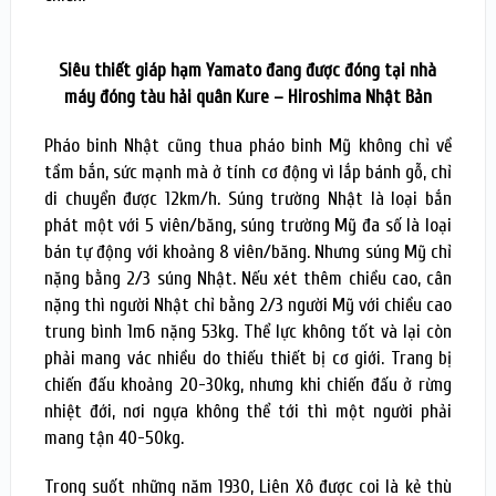
Siêu thiết giáp hạm Yamato đang được đóng tại nhà
máy đóng tàu hải quân Kure – Hiroshima Nhật Bản
Pháo binh Nhật cũng thua pháo binh Mỹ không chỉ về
tầm bắn, sức mạnh mà ở tính cơ động vì lắp bánh gỗ, chỉ
di chuyển được 12km/h. Súng trường Nhật là loại bắn
phát một với 5 viên/băng, súng trường Mỹ đa số là loại
bán tự động với khoảng 8 viên/băng. Nhưng súng Mỹ chỉ
nặng bằng 2/3 súng Nhật. Nếu xét thêm chiều cao, cân
nặng thì người Nhật chỉ bằng 2/3 người Mỹ với chiều cao
trung bình 1m6 nặng 53kg. Thể lực không tốt và lại còn
phải mang vác nhiều do thiếu thiết bị cơ giới. Trang bị
chiến đấu khoảng 20-30kg, nhưng khi chiến đấu ở rừng
nhiệt đới, nơi ngựa không thể tới thì một người phải
mang tận 40-50kg.
Trong suốt những năm 1930, Liên Xô được coi là kẻ thù