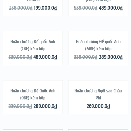
QUICK LOOK
QUICK LOOK
258.000,0
₫
199.000,0
₫
539.000,0
₫
489.000,0
₫
VIEW DETAILS
VIEW DETAILS
ADD TO CART
ADD TO CART
Huân chương Đế quốc Anh
Huân chương Đế quốc Anh
SALE!
SALE!
(CBE) kèm hộp
(MBE) kèm hộp
QUICK LOOK
QUICK LOOK
539.000,0
₫
489.000,0
₫
339.000,0
₫
289.000,0
₫
VIEW DETAILS
VIEW DETAILS
ADD TO CART
ADD TO CART
Huân chương Đế Quốc Anh
Huân chương Ngôi sao Châu
SALE!
(OBE) kèm hộp
Phi
QUICK LOOK
QUICK LOOK
339.000,0
₫
289.000,0
₫
269.000,0
₫
VIEW DETAILS
VIEW DETAILS
ADD TO CART
ADD TO CART