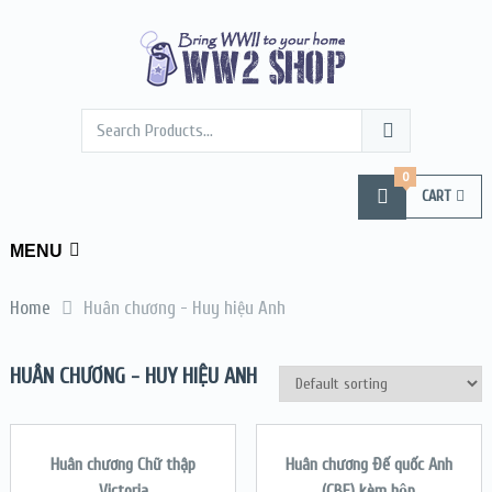
0
CART
MENU
Home
Huân chương - Huy hiệu Anh
HUÂN CHƯƠNG - HUY HIỆU ANH
ADD TO CART
ADD TO CART
Huân chương Chữ thập
Huân chương Đế quốc Anh
SALE!
SALE!
Victoria
(CBE) kèm hộp