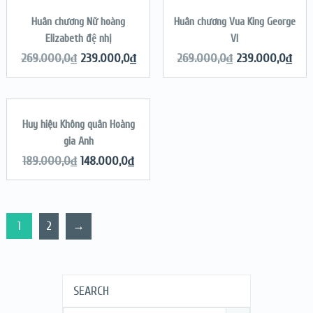
Huân chương Nữ hoàng
Huân chương Vua King George
SALE!
SALE!
Elizabeth đệ nhị
VI
QUICK LOOK
QUICK LOOK
269.000,0
₫
239.000,0
₫
269.000,0
₫
239.000,0
₫
VIEW DETAILS
VIEW DETAILS
ADD TO CART
Huy hiệu Không quân Hoàng
SALE!
gia Anh
QUICK LOOK
189.000,0
₫
148.000,0
₫
VIEW DETAILS
1
2
→
SEARCH