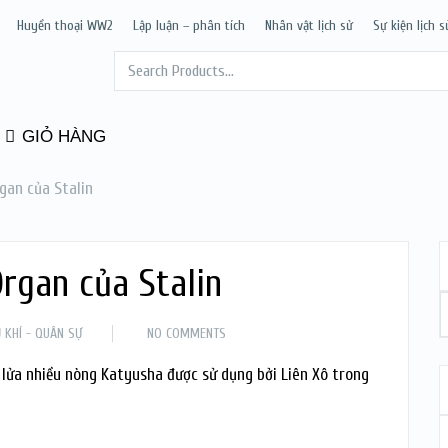
Huyền thoại WW2
Lập luận – phân tích
Nhân vật lịch sử
Sự kiện lịch s
GIỎ HÀNG
gan của Stalin
rgan của Stalin
 KHÍ - QUÂN SỰ
NO COMMENTS
lửa nhiều nòng Katyusha được sử dụng bởi Liên Xô trong