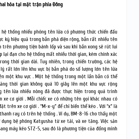
ai hỏa tại mặt trận phía Đông
, hệ thống nhiều phóng tên lửa có phương thức chiến đấu
cực kỳ hiệu quả trong bắn phá diện rộng, bắn rất nhiều tên
 trên phương tiện bánh lốp và sau khi bắn xong sẽ rút lui
p lại đạn cho hệ thống mất nhiều thời gian, kém chính xác
rong thời gian dài. Tuy nhiên, trong chiến trường, các hệ
ý rất lớn lên khu vực bị bắn phá do số lượng lớn tên lửa
ên một khu vực . Một hệ thống trong một lần bắn có thể
ảng thời gian không quá 10 giây lên một khu vực rộng
 tên lửa nhiều nòng đã được thực hiện trong quá trình
ên xe cơ giới . Mỗi chiếc xe có những tên gọi khác nhau có
t trên xe cơ giới . “M-x-y” để chỉ biến thể kéo . Với “x” là
số thanh ray có trên hệ thống . Ví dụ, BM-8-16 cho thấy một
 dụng bệ phóng Katyusha từ xe tải, và xe tăng. Việc sản
 sang máy kéo STZ-5, sau đó là phương tiện của đồng minh