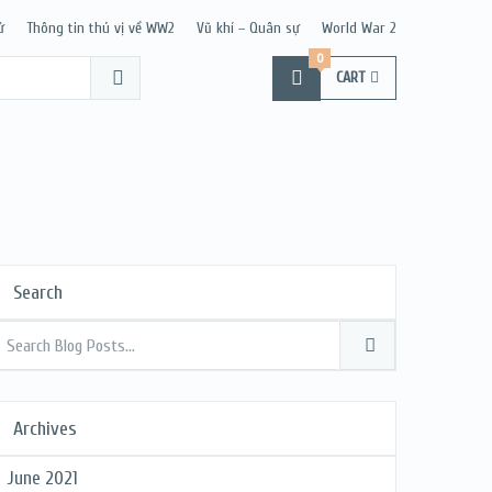
ử
Thông tin thú vị về WW2
Vũ khí – Quân sự
World War 2
0
CART
Search
Archives
June 2021