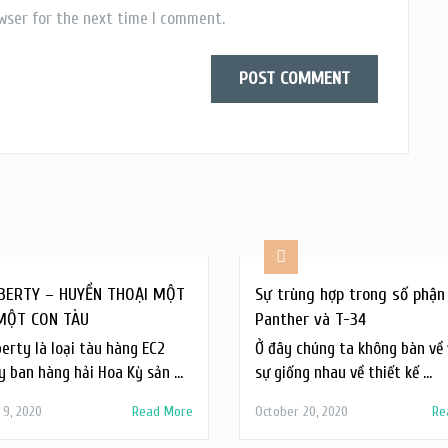
wser for the next time I comment.
IBERTY – HUYỀN THOẠI MỘT
Sự trùng hợp trong số phận
MỘT CON TÀU
Panther và T-34
berty là loại tàu hàng EC2
Ở đây chúng ta không bàn về 
y ban hàng hải Hoa Kỳ sản …
sự giống nhau về thiết kế …
 9, 2020
Read More
October 20, 2020
Re