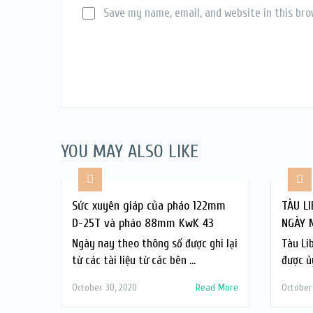
Save my name, email, and website in this bro
YOU MAY ALSO LIKE
Sức xuyên giáp của pháo 122mm
TÀU L
D-25T và pháo 88mm KwK 43
NGÀY 
Ngày nay theo thông số được ghi lại
Tàu Li
từ các tài liệu từ các bên …
được ủ
October 30, 2020
Read More
October