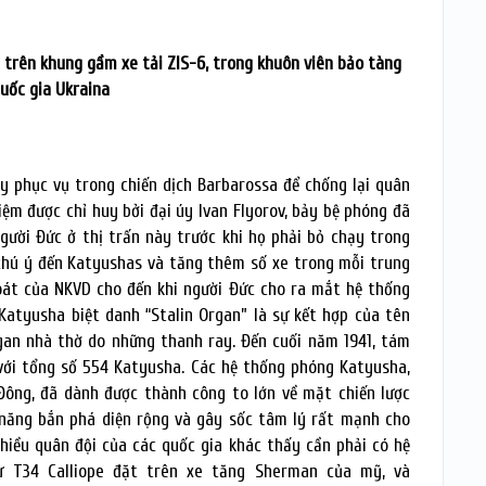
 trên khung gầm xe tải ZIS-6, trong khuôn viên bảo tàng
quốc gia Ukraina
y phục vụ trong chiến dịch Barbarossa để chống lại quân
iệm được chỉ huy bởi đại úy Ivan Flyorov, bảy bệ phóng đã
gười Đức ở thị trấn này trước khi họ phải bỏ chạy trong
chú ý đến Katyushas và tăng thêm số xe trong mỗi trung
oát của NKVD cho đến khi người Đức cho ra mắt hệ thống
Katyusha biệt danh “Stalin Organ” là sự kết hợp của tên
gan nhà thờ do những thanh ray. Đến cuối năm 1941, tám
với tổng số 554 Katyusha. Các hệ thống phóng Katyusha,
Đông, đã dành được thành công to lớn về mặt chiến lược
 năng bắn phá diện rộng và gây sốc tâm lý rất mạnh cho
hiều quân đội của các quốc gia khác thấy cần phải có hệ
ư T34 Calliope đặt trên xe tăng Sherman của mỹ, và