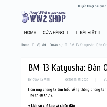
Huyền thoại hải quân
HOME
CỬA HÀNG
BÀI VIẾT
Home
Vũ khí - Quân sự
BM-13 Katyusha: Đàn Or
BM-13 Katyusha: Đàn O
BY
QUẢN LÝ VIÊN
OCTOBER 25, 2020
VŨ
Hôm nay chúng ta tìm hiểu về hệ thống phóng tên 
Thế chiến thứ 2.
+ Lịch sử chế tạo và chiến đấu