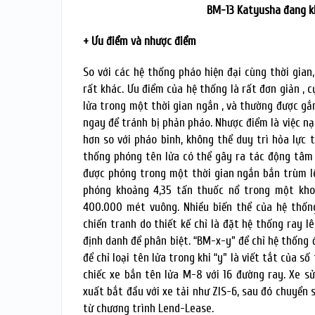
BM-13 Katyusha đang kh
+ Ưu điểm và nhược điểm
So với các hệ thống pháo hiện đại cùng thời gian
rất khác. Ưu điểm của hệ thống là rất đơn giản , 
lửa trong một thời gian ngắn , và thường được gắn
ngay để tránh bị phản pháo. Nhược điểm là việc nạ
hơn so với pháo binh, không thể duy trì hỏa lực t
thống phóng tên lửa có thể gây ra tác động tâm l
được phóng trong một thời gian ngắn bắn trùm l
phóng khoảng 4,35 tấn thuốc nổ trong một kho
400.000 mét vuông. Nhiều biến thể của hệ thống
chiến tranh do thiết kế chỉ là đặt hệ thống ray l
định danh để phân biệt. “BM-x-y” để chỉ hệ thống đặ
để chỉ loại tên lửa trong khi “y” là viết tắt của 
chiếc xe bắn tên lửa M-8 với 16 đường ray. Xe sử
xuất bắt đầu với xe tải như ZIS-6, sau đó chuyển
từ chương trình Lend-Lease.