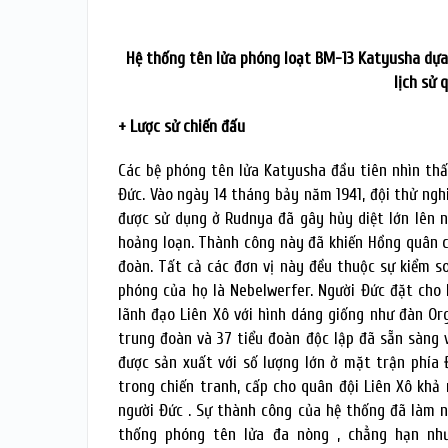
Hệ thống tên lửa phóng loạt BM-13 Katyusha dựa
lịch sử 
+ Lược sử chiến đấu
Các bệ phóng tên lửa Katyusha đầu tiên nhìn thấ
Đức. Vào ngày 14 tháng bảy năm 1941, đội thử ngh
được sử dụng ở Rudnya đã gây hủy diệt lớn lên n
hoảng loạn. Thành công này đã khiến Hồng quân 
đoàn. Tất cả các đơn vị này đều thuộc sự kiểm s
phóng của họ là Nebelwerfer. Người Đức đặt cho 
lãnh đạo Liên Xô với hình dáng giống như đàn Or
trung đoàn và 37 tiểu đoàn độc lập đã sẵn sàng 
được sản xuất với số lượng lớn ở mặt trận phía 
trong chiến tranh, cấp cho quân đội Liên Xô khả
người Đức . Sự thành công của hệ thống đã làm n
thống phóng tên lửa đa nòng , chẳng hạn nh