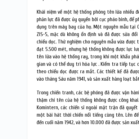
Khái niệm về một hệ thống phóng tên lửa nhiều đ
phản lực đã được ủy quyền bởi cục pháo binh, để p
dụng trên máy bay của họ. Một nguyên mẫu tại Ch
ZIS-5, mặc dù không ổn định và đã được sửa đổi 
chiều dọc. Thử nghiệm cho nguyên mẫu vừa được t
đạt 5.500 mét, nhưng hệ thống không được lực lư
tên lửa vào hệ thống ray, trong khi một khẩu ph
gian và có thể duy trì hỏa lực . Kiểm tra tiếp t
theo chiều dọc được ra mắt. Các thiết kế đã đượ
vào tháng Sáu năm 1941, và sản xuất hàng loạt bắt
Trong chiến tranh, các bệ phóng đã được vận hàn
thậm chí tên của hệ thống không được công khai.
Komintern, các chiến sĩ ngoài mặt trận đã quyết 
một bài hát thời chiến nổi tiếng cùng tên. Lên đ
đến cuối năm 1942, và hơn 10.000 đã được sản xuất