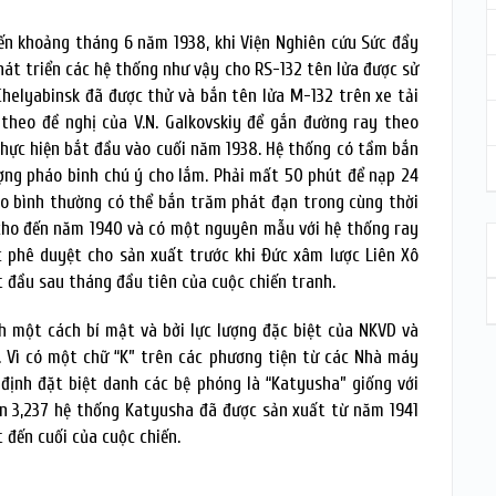
ến khoảng tháng 6 năm 1938, khi Viện Nghiên cứu Sức đẩy
hát triển các hệ thống như vậy cho RS-132 tên lửa được sử
elyabinsk đã được thử và bắn tên lửa M-132 trên xe tải
theo đề nghị của V.N. Galkovskiy để gắn đường ray theo
hực hiện bắt đầu vào cuối năm 1938. Hệ thống có tầm bắn
ợng pháo binh chú ý cho lắm. Phải mất 50 phút để nạp 24
áo bình thường có thể bắn trăm phát đạn trong cùng thời
ục cho đến năm 1940 và có một nguyên mẫu với hệ thống ray
c phê duyệt cho sản xuất trước khi Đức xâm lược Liên Xô
 đầu sau tháng đầu tiên của cuộc chiến tranh.
h một cách bí mật và bởi lực lượng đặc biệt của NKVD và
 Vì có một chữ “K” trên các phương tiện từ các Nhà máy
định đặt biệt danh các bệ phóng là “Katyusha” giống với
ến 3,237 hệ thống Katyusha đã được sản xuất từ năm 1941
 đến cuối của cuộc chiến.