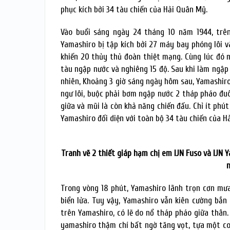
phục kích bởi 34 tàu chiến của Hải Quân Mỹ.
Vào buổi sáng ngày 24 tháng 10 năm 1944, trên
Yamashiro bị tập kích bởi 27 máy bay phóng lôi 
khiến 20 thủy thủ đoàn thiệt mạng. Cùng lúc đó
tàu ngập nước và nghiêng 15 độ. Sau khi làm ngập 
nhiên, Khoảng 3 giờ sáng ngày hôm sau, Yamashiro
ngư lôi, buộc phải bơm ngập nước 2 tháp pháo đuô
giữa và mũi là còn khả năng chiến đấu. Chỉ ít ph
Yamashiro đối diện với toàn bộ 34 tàu chiến của H
Tranh vẽ 2 thiết giáp hạm chị em IJN Fuso và IJN 
Trong vòng 18 phút, Yamashiro lãnh trọn cơn mư
biển lửa. Tuy vậy, Yamashiro vẫn kiên cường bắn 
trên Yamashiro, có lẽ do nổ tháp pháo giữa thân.
yamashiro thậm chí bất ngờ tăng vọt, tựa một con