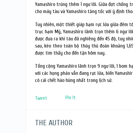
Yamashiro trúng thêm 1 ngư lôi. Giữa đợt chống t
cho máy tàu và Yamashiro tăng tốc với ý định thoá
Tuy nhiên, một thiết giáp hạm rực lửa giữa đêm t
trục hạm Mỹ, Yamashiro lãnh trọn thêm 6 ngư lôi
được đưa ra khi tàu đã nghiêng đến 45 độ, tuy nhi
sau, kéo theo toàn bộ thủy thủ đoàn khoảng 1,65
được tìm thấy cho đến tận hôm nay.
Tổng cộng Yamashiro lãnh trọn 9 ngư lôi, 1 bom h
với các họng pháo vẫn đang rực lửa, biến Yamashi
có cái chết hào hùng nhất trong lịch sử.
Pin It
Tweet
THE AUTHOR