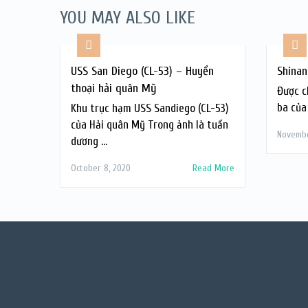
YOU MAY ALSO LIKE
USS San Diego (CL-53) – Huyền
Shinan
thoại hải quân Mỹ
Được c
ba của
Khu trục hạm USS Sandiego (CL-53)
của Hải quân Mỹ Trong ảnh là tuần
Novembe
dương …
October 8, 2020
Read More