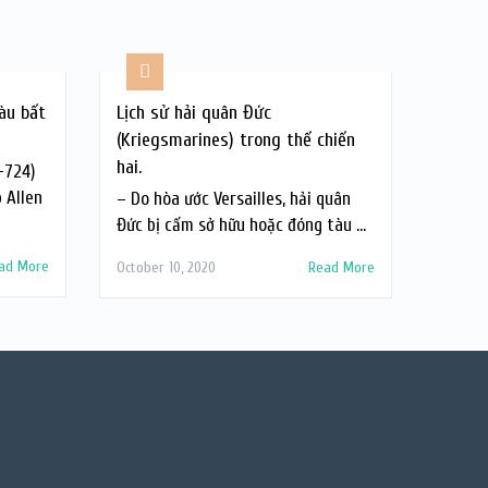
àu bất
Lịch sử hải quân Đức
(Kriegsmarines) trong thế chiến
hai.
-724)
 Allen
– Do hòa ước Versailles, hải quân
Đức bị cấm sở hữu hoặc đóng tàu …
ad More
October 10, 2020
Read More