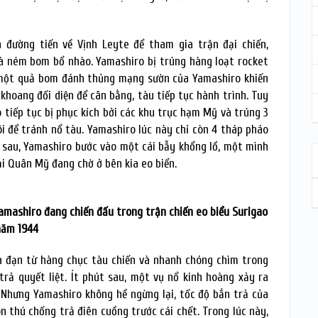
 đường tiến về Vịnh Leyte để tham gia trận đại chiến,
và ném bom bổ nhào. Yamashiro bị trúng hàng loạt rocket
 một quả bom đánh thủng mạng sườn của Yamashiro khiến
khoang đối diện để cân bằng, tàu tiếp tục hành trình. Tuy
 tiếp tục bị phục kích bởi các khu trục hạm Mỹ và trúng 3
i để tránh nổ tàu. Yamashiro lúc này chỉ còn 4 tháp pháo
út sau, Yamashiro bước vào một cái bẫy khổng lồ, một mình
ải Quân Mỹ đang chờ ở bên kia eo biển.
Yamashiro đang chiến đấu trong trận chiến eo biểu Surigao
năm 1944
a đạn từ hàng chục tàu chiến và nhanh chóng chìm trong
trả quyết liệt. Ít phút sau, một vụ nổ kinh hoàng xảy ra
 Nhưng Yamashiro không hề ngừng lại, tốc độ bắn trả của
 thú chống trả điên cuồng trước cái chết. Trong lúc này,