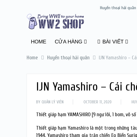
Huyền thoại hải quân
HOME
CỬA HÀNG
BÀI VIẾT
Home
Huyền thoại hải quân
IJN Yamashiro – Cá
IJN Yamashiro – Cái c
BY
QUẢN LÝ VIÊN
OCTOBER 11, 2020
HU
Thiết giáp hạm YAMASHIRO [9 ngư lôi, 1 bom, vô số
Thiết giáp hạm Yamashiro là một trong những tàu 
1944, Yamashiro tham gia trận chiến Eo Biển Suri