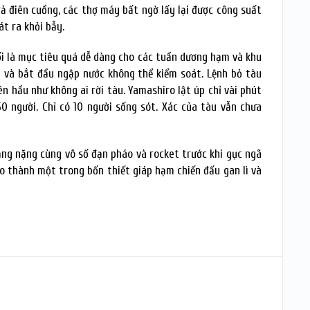
rả điên cuồng, các thợ máy bất ngờ lấy lại được công suất
t ra khỏi bẫy.
ối là mục tiêu quá dễ dàng cho các tuần dương hạm và khu
 và bắt đầu ngập nước không thể kiểm soát. Lệnh bỏ tàu
ên hầu như không ai rời tàu. Yamashiro lật úp chỉ vài phút
0 người. Chỉ có 10 người sống sót. Xác của tàu vẫn chưa
ạng nặng cùng vô số đạn pháo và rocket trước khi gục ngã
ro thành một trong bốn thiết giáp hạm chiến đấu gan lì và