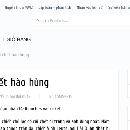
Huyền thoại WW2
Lập luận – phân tích
Nhân vật lịch sử
Sự kiện lịch s
GIỎ HÀNG
i chết hào hùng
hết hào hùng
YỀN THOẠI HẢI QUÂN
NO COMMENTS
 đạn pháo 14-16 inches và rocket
chiến chủ lực có cái chết bi tráng và anh dũng nhất. Năm
gao thuộc trận đại chiến Vịnh Leyte, nơi Hải Quân Nhật bị