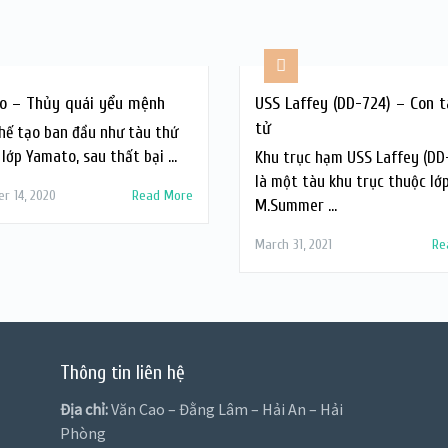
o – Thủy quái yểu mệnh
USS Laffey (DD-724) – Con t
tử
hế tạo ban đầu như tàu thứ
 lớp Yamato, sau thất bại …
Khu trục hạm USS Laffey (DD
là một tàu khu trục thuộc lớp
r 14, 2020
Read More
M.Summer …
March 31, 2021
Re
Thông tin liên hệ
Địa chỉ:
Văn Cao – Đằng Lâm – Hải An – Hải
Phòng