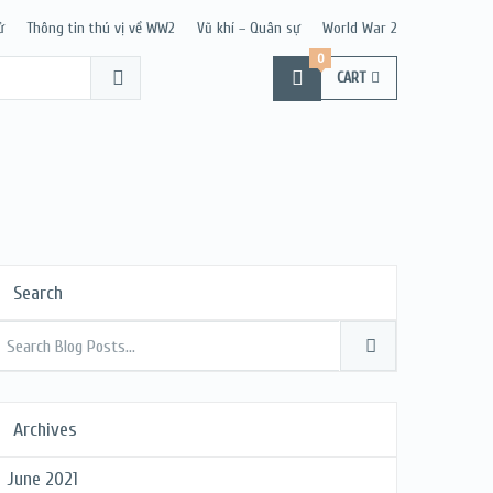
ử
Thông tin thú vị về WW2
Vũ khí – Quân sự
World War 2
0
CART
Search
Archives
June 2021