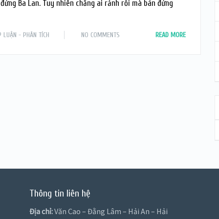
đứng Ba Lan. Tuy nhiên chẳng ai rảnh rỗi mà bán đứng
P LUẬN - PHÂN TÍCH
NO COMMENTS
READ MORE
Thông tin liên hệ
Địa chỉ:
Văn Cao – Đằng Lâm – Hải An – Hải