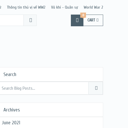
ử
Thông tin thú vị về WW2
Vũ khí – Quân sự
World War 2
0
CART
Search
Archives
June 2021