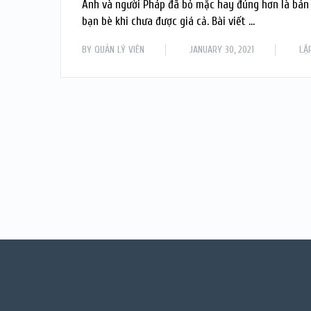
Anh và người Pháp đã bỏ mặc hay đúng hơn là bán 
bạn bè khi chưa được giá cả. Bài viết …
BY
QUẢN LÝ VIÊN
JANUARY 30, 2021
LẬ