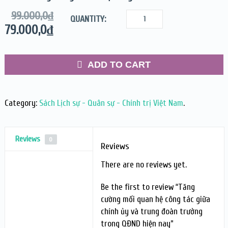
99.000,0
₫
QUANTITY:
79.000,0
₫
ADD TO CART
Category:
Sách Lịch sự - Quân sự - Chính trị Việt Nam
.
Reviews
0
Reviews
There are no reviews yet.
Be the first to review “Tăng
cường mối quan hệ công tác giữa
chính ủy và trung đoàn trưởng
trong QĐND hiện nay”