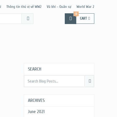
ử
Thông tin thú vị về WW2
Vũ khí – Quân sự
World War 2
0
CART
SEARCH
ARCHIVES
June 2021