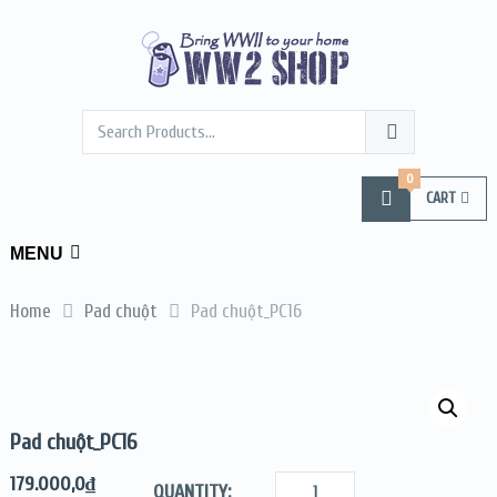
0
CART
MENU
Home
Pad chuột
Pad chuột_PC16
Pad chuột_PC16
179.000,0
₫
QUANTITY: