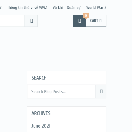
ử
Thông tin thú vị về WW2
Vũ khí – Quân sự
World War 2
0
CART
SEARCH
ARCHIVES
June 2021