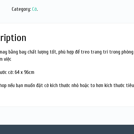
Category:
Cờ
.
ription
may bằng bay chất lượng tốt, phù hợp để treo trang trí trong phòng
m việc
hước cờ: 64 x 96cm
shop nếu bạn muốn đặt cờ kích thước nhỏ hoặc to hơn kích thước tiê