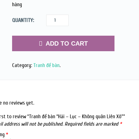
hàng
QUANTITY:
ADD TO CART
Category:
Tranh để bàn
.
e no reviews yet.
irst to review “Tranh để bàn “Hải – Lục – Không quân Liên Xô””
l address will not be published.
Required fields are marked
*
ing
*