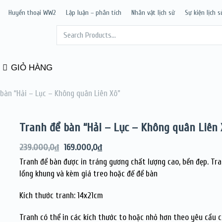
Huyền thoại WW2
Lập luận – phân tích
Nhân vật lịch sử
Sự kiện lịch s
GIỎ HÀNG
bàn “Hải – Lục – Không quân Liên Xô”
Tranh để bàn “Hải – Lục – Không quân Liên 
239.000,0
₫
169.000,0
₫
Tranh để bàn được in tráng gương chất lượng cao, bền đẹp. Tr
lồng khung và kèm giá treo hoặc đế để bàn
Kích thước tranh: 14x21cm
Tranh có thể in các kích thước to hoặc nhỏ hơn theo yêu cầu 