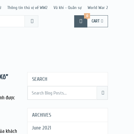
ử
Thông tin thú vị về WW2
Vũ khí – Quân sự
World War 2
0
CART
Xô”
SEARCH
anh được
ARCHIVES
June 2021
của khách