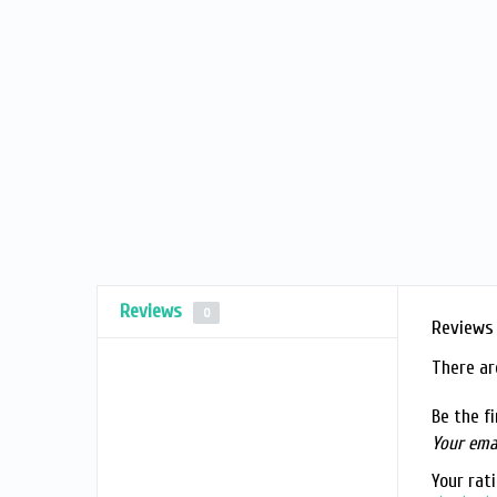
Reviews
0
Reviews
There ar
Be the f
Your emai
Your rat