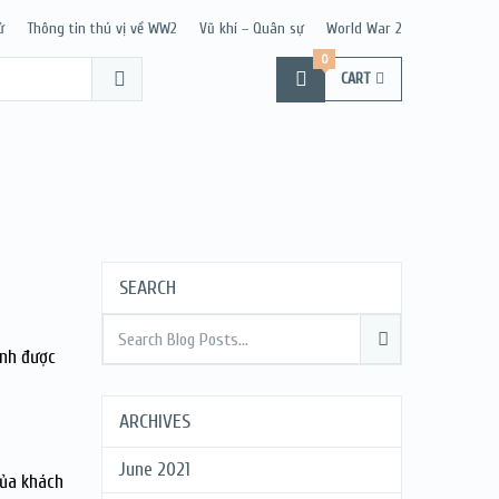
ử
Thông tin thú vị về WW2
Vũ khí – Quân sự
World War 2
0
CART
SEARCH
anh được
ARCHIVES
June 2021
của khách