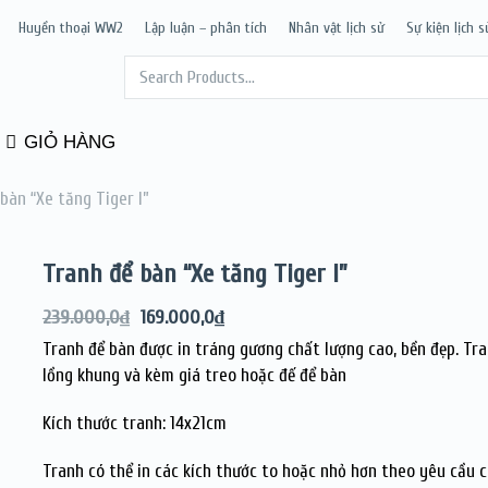
Huyền thoại WW2
Lập luận – phân tích
Nhân vật lịch sử
Sự kiện lịch s
GIỎ HÀNG
bàn “Xe tăng Tiger I”
Tranh để bàn “Xe tăng Tiger I”
239.000,0
₫
169.000,0
₫
Tranh để bàn được in tráng gương chất lượng cao, bền đẹp. Tr
lồng khung và kèm giá treo hoặc đế để bàn
Kích thước tranh: 14x21cm
Tranh có thể in các kích thước to hoặc nhỏ hơn theo yêu cầu 