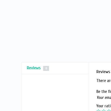
Reviews
0
Reviews
There ar
Be the fi
Your emai
Your rat