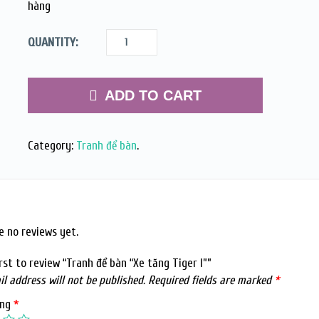
hàng
QUANTITY:
ADD TO CART
Category:
Tranh để bàn
.
e no reviews yet.
rst to review “Tranh để bàn “Xe tăng Tiger I””
l address will not be published.
Required fields are marked
*
ing
*