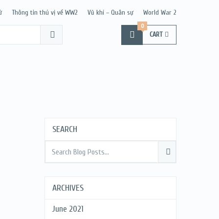
ử
Thông tin thú vị về WW2
Vũ khí – Quân sự
World War 2
0
CART
SEARCH
ARCHIVES
June 2021