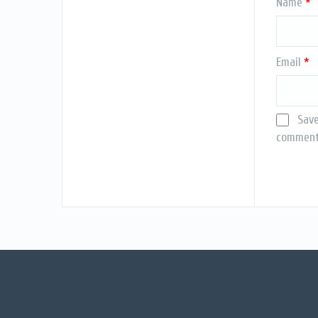
Name
*
Email
*
Save
comment