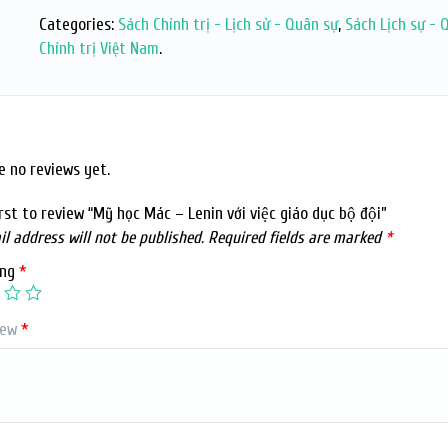
Categories:
Sách Chính trị - Lịch sử - Quân sự
,
Sách Lịch sự - 
Chính trị Việt Nam
.
e no reviews yet.
st to review “Mỹ học Mác – Lenin với việc giáo dục bộ đội”
l address will not be published.
Required fields are marked
*
ing
*
iew
*