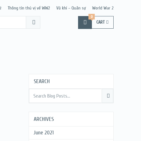
ử
Thông tin thú vị về WW2
Vũ khí – Quân sự
World War 2
0
CART
SEARCH
ARCHIVES
June 2021