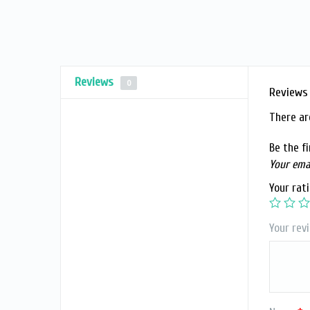
Reviews
0
Reviews
There ar
Be the fir
Your emai
Your rat
Your rev