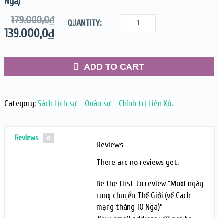
Nga)
179.000,0
₫
QUANTITY:
139.000,0
₫
ADD TO CART
Category:
Sách Lịch sự – Quân sự – Chính trị Liên Xô
.
Reviews
0
Reviews
There are no reviews yet.
Be the first to review “Mười ngày
rung chuyển Thế Giới (về Cách
mạng tháng 10 Nga)”