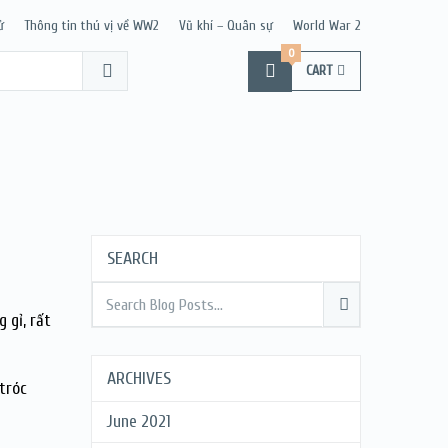
ử
Thông tin thú vị về WW2
Vũ khí – Quân sự
World War 2
0
CART
SEARCH
 gỉ, rất
ARCHIVES
 tróc
June 2021