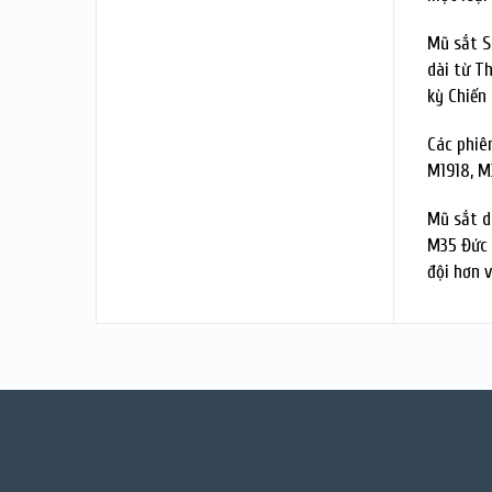
Mũ sắt S
dài từ T
kỳ Chiến
Các phiê
M1918, M
Mũ sắt d
M35 Đức 
đội hơn v