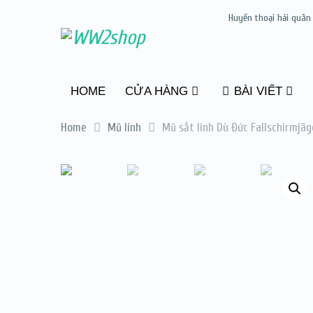
Huyền thoại hải quân
HOME
CỬA HÀNG
BÀI VIẾT
Home
Mũ lính
Mũ sắt lính Dù Đức Fallschirmjäg