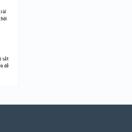
trải
thời
ũ sắt
và dễ