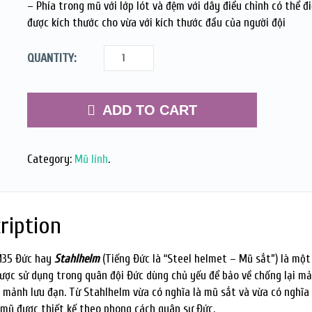
– Phía trong mũ với lớp lót và đệm với dây điều chỉnh có thể đ
được kích thước cho vừa với kích thước đầu của người đội
QUANTITY:
ADD TO CART
Category:
Mũ lính
.
ription
M35 Đức hay
Stahlhelm
(Tiếng Đức là “Steel helmet – Mũ sắt”) là một 
ược sử dụng trong quân đội Đức dùng chủ yếu để bảo về chống lại m
 mảnh lưu đạn. Từ Stahlhelm vừa có nghĩa là mũ sắt và vừa có nghĩa 
 mũ được thiết kế theo phong cách quân sự Đức.