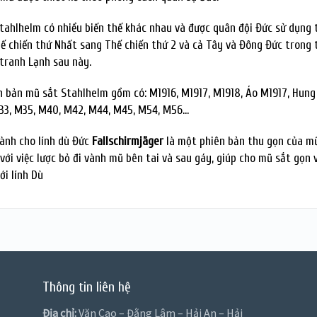
tahlhelm có nhiều biến thế khác nhau và được quân đội Đức sử dụng 
hế chiến thứ Nhất sang Thế chiến thứ 2 và cả Tây và Đông Đức trong 
 tranh Lạnh sau này.
n bản mũ sắt Stahlhelm gồm có: M1916, M1917, M1918, Áo M1917, Hung
33, M35, M40, M42, M44, M45, M54, M56…
ành cho lính dù Đức
Fallschirmjäger
là một phiên bản thu gọn của m
với việc lược bỏ đi vành mũ bên tai và sau gáy, giúp cho mũ sắt gọn 
ới lính Dù
Thông tin liên hệ
Địa chỉ:
Văn Cao – Đằng Lâm – Hải An – Hải