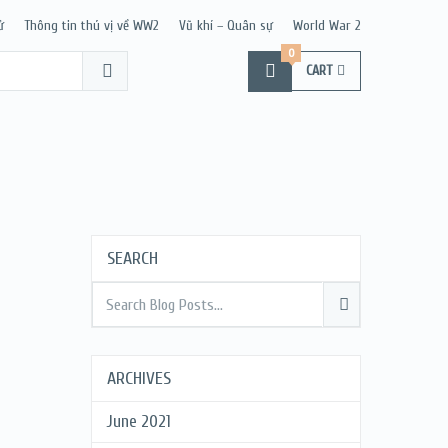
ử
Thông tin thú vị về WW2
Vũ khí – Quân sự
World War 2
0
CART
SEARCH
ARCHIVES
June 2021