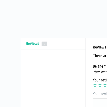
Reviews
0
Reviews
There ar
Be the f
Your emai
Your rat
Your rev