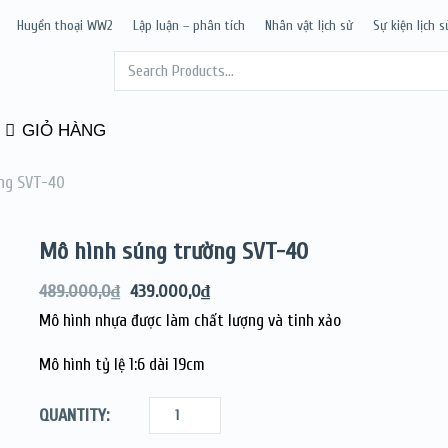
Huyền thoại WW2
Lập luận – phân tích
Nhân vật lịch sử
Sự kiện lịch s
GIỎ HÀNG
ng SVT-40
Mô hình súng trường SVT-40
489.000,0
₫
439.000,0
₫
Mô hình nhựa được làm chất lượng và tinh xảo
Mô hình tỷ lệ 1:6 dài 19cm
QUANTITY: