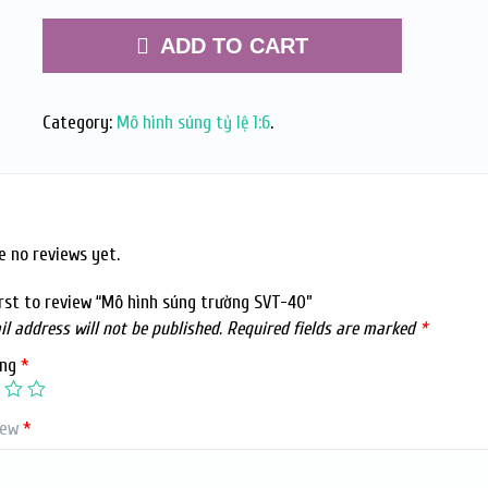
ADD TO CART
Category:
Mô hình súng tỷ lệ 1:6
.
e no reviews yet.
irst to review “Mô hình súng trường SVT-40”
l address will not be published.
Required fields are marked
*
ing
*
iew
*