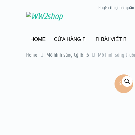
Huyền thoại hải quân
HOME
CỬA HÀNG
BÀI VIẾT
Home
Mô hình súng tỷ lệ 1:6
Mô hình súng trườ
SALE!