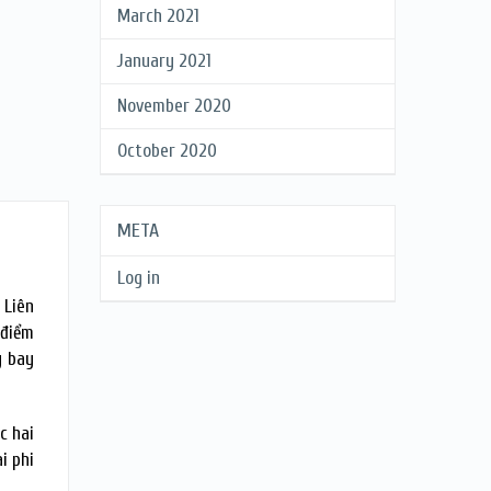
March 2021
January 2021
November 2020
October 2020
META
Log in
Liên
 điểm
y bay
c hai
i phi