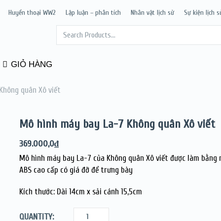
Huyền thoại WW2
Lập luận – phân tích
Nhân vật lịch sử
Sự kiện lịch s
GIỎ HÀNG
Không quân Xô viết
Mô hình máy bay La-7 Không quân Xô viết
369.000,0
₫
Mô hình máy bay La-7 của Không quân Xô viết được làm bằng 
ABS cao cấp có giá đỡ để trưng bày
Kích thước: Dài 14cm x sải cánh 15,5cm
QUANTITY: