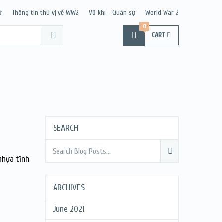
ử
Thông tin thú vị về WW2
Vũ khí – Quân sự
World War 2
0
CART
SEARCH
nhựa tĩnh
ARCHIVES
June 2021