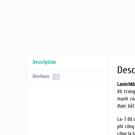
Description
Desc
Reviews
0
Lavochk
Xô trong
mạnh của
được bắt
La-7 đã 
phi công
công là 