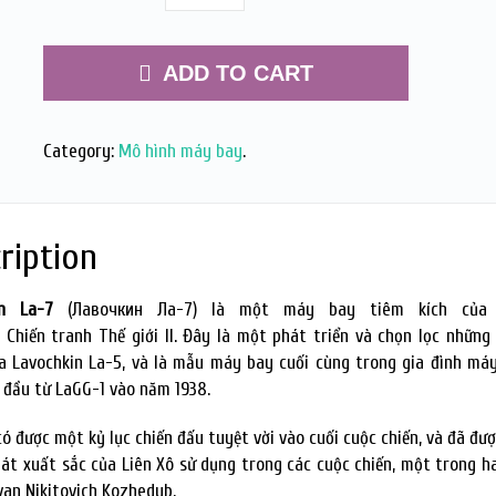
ADD TO CART
Category:
Mô hình máy bay
.
ription
in La-7
(Лавочкин Ла-7) là một máy bay tiêm kích của 
 Chiến tranh Thế giới II. Đây là một phát triển và chọn lọc những
 Lavochkin La-5, và là mẫu máy bay cuối cùng trong gia đình má
 đầu từ LaGG-1 vào năm 1938.
có được một kỷ lục chiến đấu tuyệt vời vào cuối cuộc chiến, và đã đượ
 át xuất sắc của Liên Xô sử dụng trong các cuộc chiến, một trong ha
Ivan Nikitovich Kozhedub.