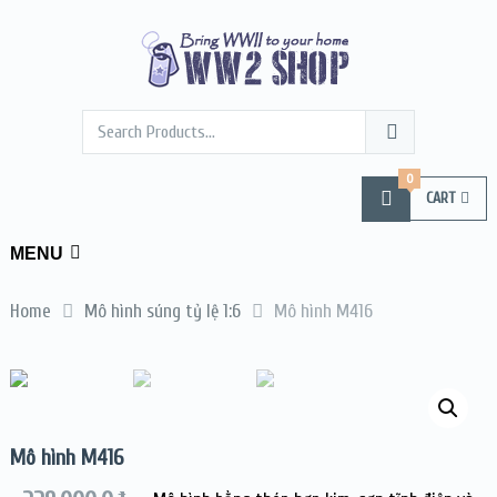
0
CART
MENU
Home
Mô hình súng tỷ lệ 1:6
Mô hình M416
Mô hình M416