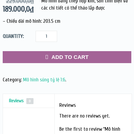
229.000,0
₫
Mô hình bằng thép hợp kim, sơn tĩnh điện và
189.000,0
₫
các chi tiết có thể tháo lắp được
– Chiều dài mô hình: 203.5 cm
QUANTITY:
ADD TO CART
Category:
Mô hình súng tỷ lệ 1:6
.
Reviews
0
Reviews
There are no reviews yet.
Be the first to review “Mô hình