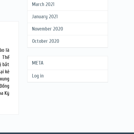
March 2021
January 2021
November 2020
October 2020
ào là
a Thế
META
ị bắt
ại kẻ
Log in
 xung
 Đồng
oa Kỳ