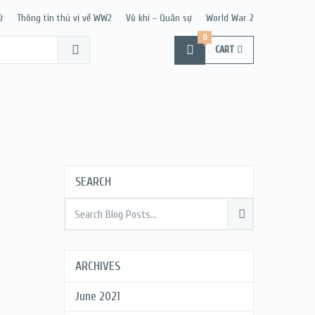
ử
Thông tin thú vị về WW2
Vũ khí – Quân sự
World War 2
0
CART
SEARCH
ARCHIVES
June 2021