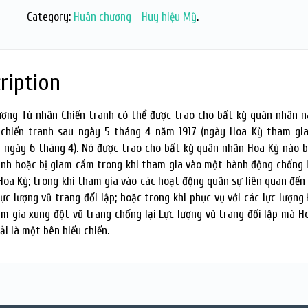
Category:
Huân chương - Huy hiệu Mỹ
.
ription
ơng Tù nhân Chiến tranh có thể được trao cho bất kỳ quân nhân n
 chiến tranh sau ngày 5 tháng 4 năm 1917 (ngày Hoa Kỳ tham gi
là ngày 6 tháng 4). Nó được trao cho bất kỳ quân nhân Hoa Kỳ nào b
inh hoặc bị giam cầm trong khi tham gia vào một hành động chống l
Hoa Kỳ; trong khi tham gia vào các hoạt động quân sự liên quan đến
Lực lượng vũ trang đối lập; hoặc trong khi phục vụ với các lực lượng
m gia xung đột vũ trang chống lại Lực lượng vũ trang đối lập mà H
ải là một bên hiếu chiến.