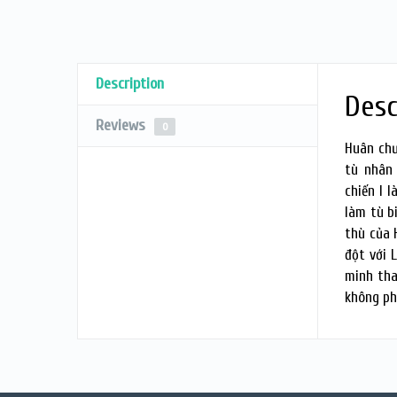
Description
Desc
Reviews
0
Huân chư
tù nhân
chiến I 
làm tù b
thù của 
đột với 
minh tha
không ph