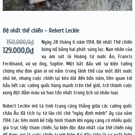
Đệ nhất thế chiến – Rebert Leckie
150.000,0
₫
Ngày 28 tháng 6 năm 1914, Đệ nhất Thế chiến
129.000,0
₫
bùng nổ bằng hai phát súng lục. Nạn nhân của
vụ ám sát là Hoàng tử nước Áo, Francis
Ferdinand, và vợ ông, Sophie. Một bắt đầu với sự kiện tưởng
chừng như đơn giản vì nó nằm trong lãnh thổ của một đất nước
nhỏ bé, nhưng cuộc chiến lại kéo dài đến bốn năm, liên quan tới
hầu hết các cường quốc hùng mạnh trên thế giới, trở thành cuộc
xung đột đẫm máu và hao tổn nhất trong lịch sử nhân loại.
Robert Leckie mô tả tình trạng căng thẳng giữa các cường quốc
châu Âu đã tích tụ từ lâu chỉ chờ “ngày định mệnh” ấy của năm
1914. Các liên minh kế tiếp hình thành khi ngày càng có nhiều quốc
gia trực tiếp tham chiến. Sự kiện độc đáo nhất của thế chiến này
để được gọi là cuộc chiến tranh hiện đại đầu tiên là sự xuất hiện