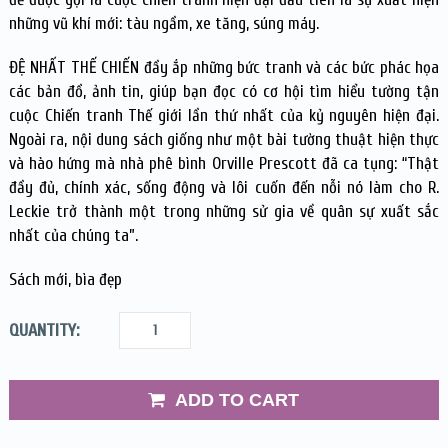
những vũ khí mới: tàu ngầm, xe tăng, súng máy.
ĐỆ NHẤT THẾ CHIẾN đầy ắp những bức tranh và các bức phác họa
các bản đồ, ảnh tin, giúp bạn đọc có cơ hội tìm hiểu tường tận
cuộc Chiến tranh Thế giới lần thứ nhất của kỷ nguyên hiện đại.
Ngoài ra, nội dung sách giống như một bài tường thuật hiện thực
và hào hứng mà nhà phê bình Orville Prescott đã ca tụng: “Thật
đầy đủ, chính xác, sống động và lôi cuốn đến nỗi nó làm cho R.
Leckie trở thành một trong những sử gia về quân sự xuất sắc
nhất của chúng ta”.
Sách mới, bìa đẹp
QUANTITY:
ADD TO CART